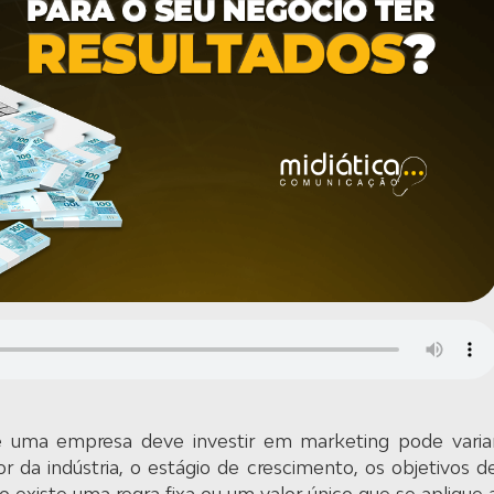
 uma empresa deve investir em marketing pode varia
 da indústria, o estágio de crescimento, os objetivos d