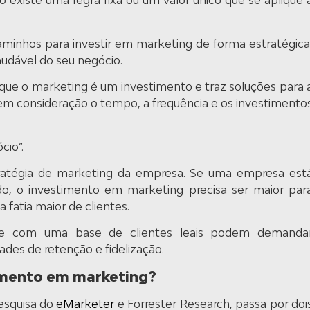
 existe uma regra fixa ou um valor único que se aplique 
minhos para investir em marketing de forma estratégica
audável do seu negócio.
 que o marketing é um investimento e traz soluções para 
m consideração o tempo, a frequência e os investimento
cio”.
tratégia de marketing da empresa. Se uma empresa est
, o investimento em marketing precisa ser maior par
fatia maior de clientes.
s e com uma base de clientes leais podem demanda
des de retenção e fidelização.
imento em marketing?
esquisa do
eMarketer
e Forrester Research, passa por doi