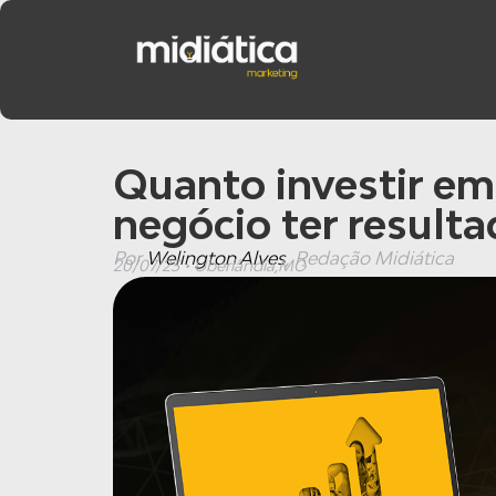
Quanto investir em
negócio ter result
Por
Welington Alves
, Redação Midiática
20/07/23 • Uberlândia,MG