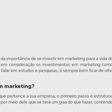
da importância de se investir em marketing para a vida d
e em consideração os investimentos em marketing com
or falar em estudos e pesquisas, é sempre bom ficar de olh
m marketing?
que pertence a sua empresa, o primeiro passo é estrutura
or meio dele que se terá um guia do que fazer, contend