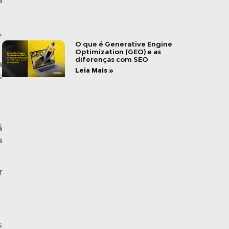
a
,
O que é Generative Engine
Optimization (GEO) e as
diferenças com SEO
a
Leia Mais »
s
á
a
r
s