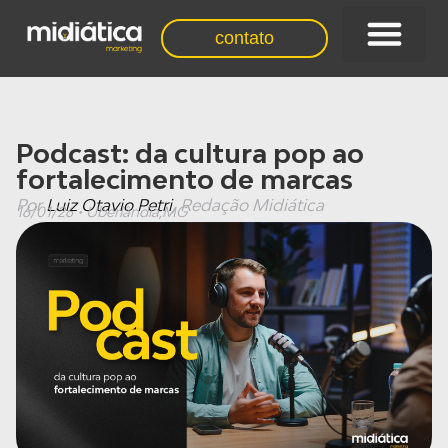
contato
quem somos
Podcast: da cultura pop ao
fortalecimento de marcas
Por
Luiz Otavio Petri
, Redação Midiática
16/01/26 • Uberlândia,MG