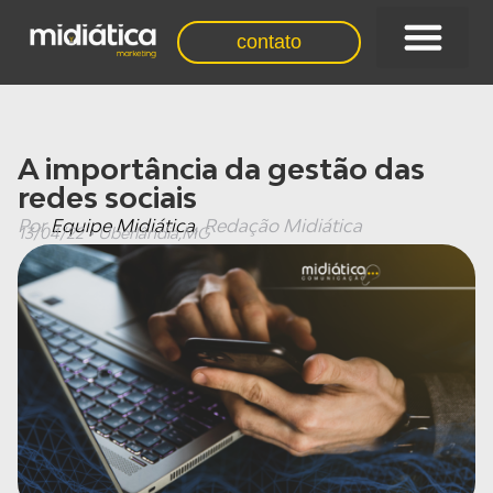
contato
quem somos
A importância da gestão das
redes sociais
Por
Equipe Midiática
, Redação Midiática
13/04/22 • Uberlândia,MG