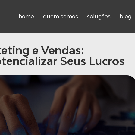
home
quem somos
soluções
blog
eting e Vendas:
tencializar Seus Lucros