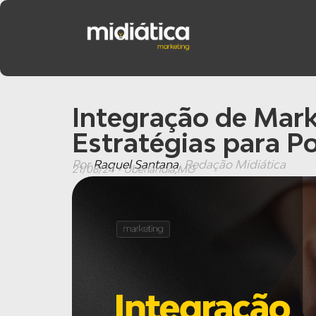
Integração de Mark
Estratégias para Po
Por
Raquel Santana
, Redação Midiática
21/08/24 • Uberlândia,MG