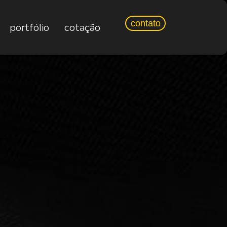
contato
portfólio
cotação